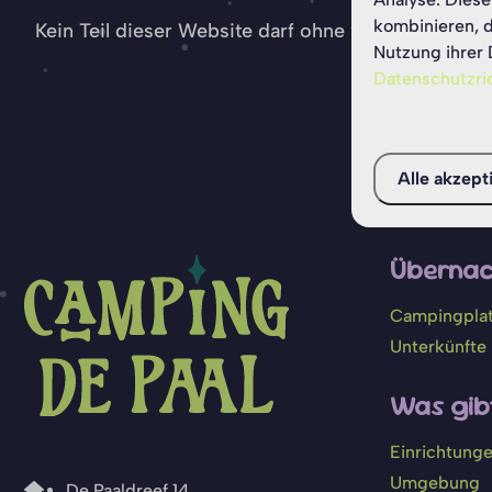
kombinieren, d
Kein Teil dieser Website darf ohne vorherige sch
Nutzung ihrer 
Datenschutzric
Be
Alle akzept
Übernac
Campingpla
Unterkünfte
Was gibt
Einrichtung
Umgebung
De Paaldreef 14