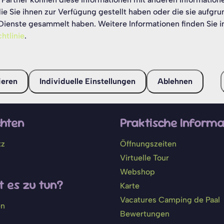
ie Sie ihnen zur Verfügung gestellt haben oder die sie aufgru
riftliche Genehmigung von
Camping de Paal
reproduzie
Dienste gesammelt haben. Weitere Informationen finden Sie i
htlinie
.
zahlen Sie sicher
ieren
Individuelle Einstellungen
Ablehnen
hten
Praktische Informa
tz
Öffnungszeiten
Virtuelle Tour
Webshop
 es zu tun?
Karte
Vacatures Camping de Paal
en
Bewertungen