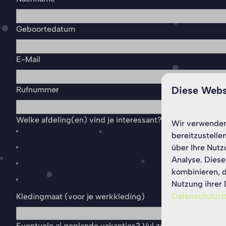
Geboortedatum
E-Mail
Diese Webs
Rufnummer
Welke afdeling(en) vind je interessant?
Wir verwenden 
bereitzustelle
Zwembad
über Ihre Nutz
Horeca
Analyse. Diese
Terrein
kombinieren, d
Nutzung ihrer 
Receptie
Datenschutzric
Kledingmaat (voor je werkkleding)
Eventuele al geplande vakanties? Vul ze hieronder alvast 